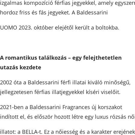
izgalmas kompozíció férfias jegyekkel, amely egyszer
hordoz friss és fás jegyeket. A Baldessarini
UOMO 2023. október elejétől került a boltokba.
A romantikus találkozás – egy felejthetetlen
utazás kezdete
2002 óta a Baldessarini férfi illatai kiváló minőségű,
jellegzetesen férfias illatjegyekkel kíséri viselőit.
2021-ben a Baldessarini Fragrances új korszakot
indított el, és először hozott létre egy luxus rózsás nő
illatot: a BELLA-t. Ez a nőiesség és a karakter erejének