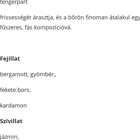
tengerpart
frissességét árasztja, és a bőrön finoman átalakul eg
fűszeres, fás kompozícióvá.
Fejillat
bergamott, gyömbér,,
fekete bors,
kardamon
Szívillat
jázmin,