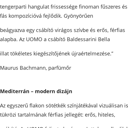
tengerparti hangulat frissessége finoman fűszeres és
fás kompozícióvá fejlődik. Gyönyörűen
beágyazva egy csábító virágos szívbe és erős, férfias
alapba. Az UOMO a csábító Baldessarini Bella
illat tökéletes kiegészítőjének újraértelmezése.”
Maurus Bachmann, parfümőr
Mediterrán – modern dizájn
Az egyszerű flakon sötétkék színjátékával vizuálisan i
tükrözi tartalmának férfias jellegét: erős, hiteles,