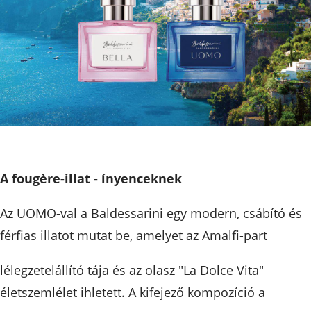
A fougère-illat - ínyenceknek
Az UOMO-val a Baldessarini egy modern, csábító és
férfias illatot mutat be, amelyet az Amalfi-part
lélegzetelállító tája és az olasz "La Dolce Vita"
életszemlélet ihletett. A kifejező kompozíció a