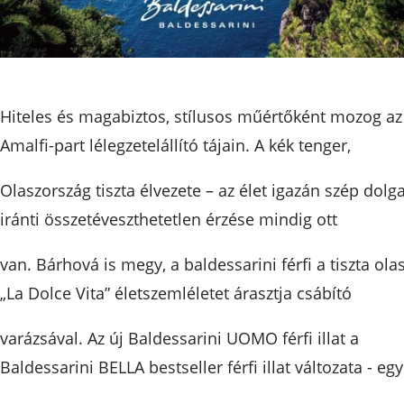
Hiteles és magabiztos, stílusos műértőként mozog az
Amalfi-part lélegzetelállító tájain. A kék tenger,
Olaszország tiszta élvezete – az élet igazán szép dolga
iránti összetéveszthetetlen érzése mindig ott
van. Bárhová is megy, a baldessarini férfi a tiszta ola
„La Dolce Vita” életszemléletet árasztja csábító
varázsával. Az új Baldessarini UOMO férfi illat a
Baldessarini BELLA bestseller férfi illat változata - egy