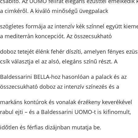
csábító. Az UOMO felirat elegáns ezüsttel emelkedik k
a cimkéről. A kiváló minőségű üvegpalack
szögletes formája az intenzív kék színnel együtt kieme
a mediterrán koncepciót. Az összecsukható
doboz tetejét élénk fehér díszíti, amelyen fényes ezüs
csík választja el az alsó, elegáns színű részt. A
Baldessarini BELLA-hoz hasonlóan a palack és az
összecsukható doboz az intenzív színezés és a
markáns kontúrok és vonalak érzékeny keverékével
rabul ejti – és a Baldessarini UOMO-t is kifinomult,
időtlen és férfias dizájnban mutatja be.