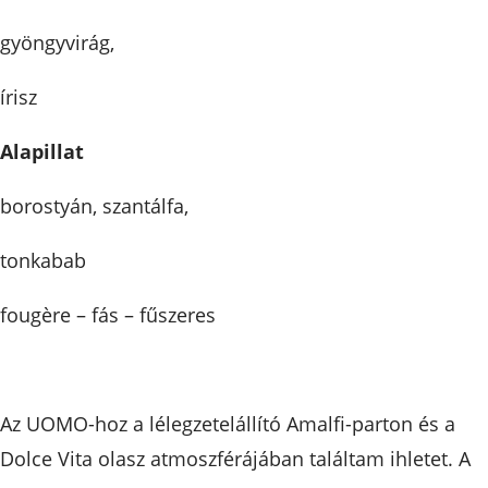
gyöngyvirág,
írisz
Alapillat
borostyán, szantálfa,
tonkabab
fougère – fás – fűszeres
Az UOMO-hoz a lélegzetelállító Amalfi-parton és a
Dolce Vita olasz atmoszférájában találtam ihletet. A