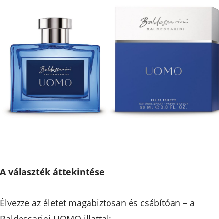
A választék áttekintése
Élvezze az életet magabiztosan és csábítóan – a
Baldessarini UOMO illattal: