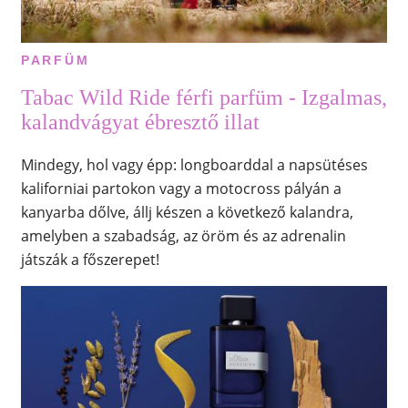
PARFÜM
Tabac Wild Ride férfi parfüm - Izgalmas,
kalandvágyat ébresztő illat
Mindegy, hol vagy épp: longboarddal a napsütéses
kaliforniai partokon vagy a motocross pályán a
kanyarba dőlve, állj készen a következő kalandra,
amelyben a szabadság, az öröm és az adrenalin
játszák a főszerepet!