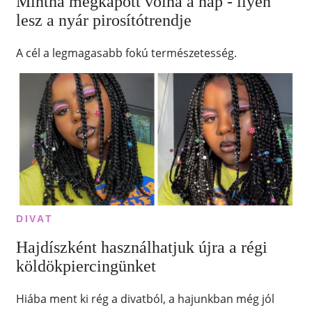
Mintha megkapott volna a nap - ilyen
lesz a nyár pirosítótrendje
A cél a legmagasabb fokú természetesség.
DIVAT
Hajdíszként használhatjuk újra a régi
köldökpiercingünket
Hiába ment ki rég a divatból, a hajunkban még jól