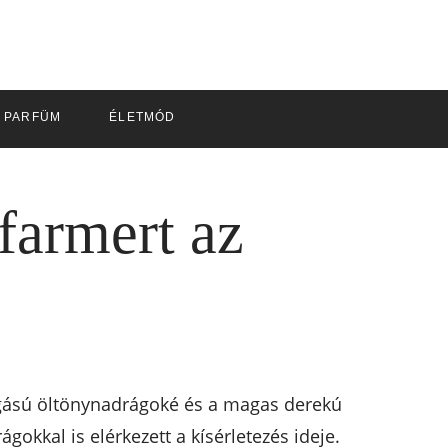
PARFÜM
ÉLETMÓD
 farmert az
vágású öltönynadrágoké és a magas derekú
gokkal is elérkezett a kísérletezés ideje.