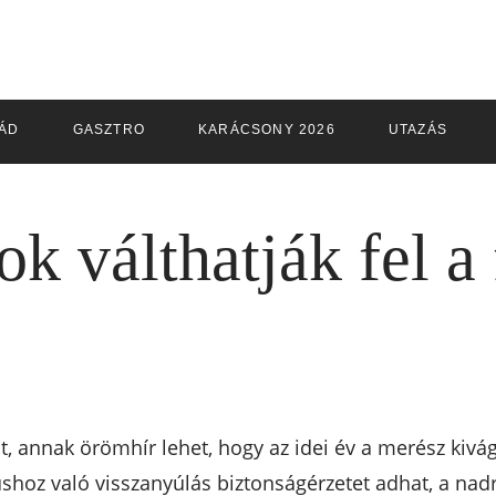
ÁD
GASZTRO
KARÁCSONY 2026
UTAZÁS
k válthatják fel a
át, annak örömhír lehet, hogy az idei év a merész ki
shoz való visszanyúlás biztonságérzetet adhat, a nadrá