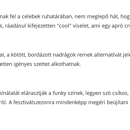
nak fel a celebek ruhatárában, nem meglepő hát, ho
, ráadásul kifejezetten "cool" viselet, ami egy apró cr
 a kötött, bordázott nadrágok remek alternatívát jel
tten igényes szettet alkothatnak.
kínálatát elárasztják a funky színek, legyen szó csíkos
ról. A fesztiválszezonra mindenképp megéri beújítani 