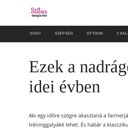
DIVAT
SZÉPSÉG
OTTHON
CSAL
Ezek a nadrágo
idei évben
Aki egy időre szögre akasztaná a farmerj
tréninggatyáké lehet. És habár a klassziku