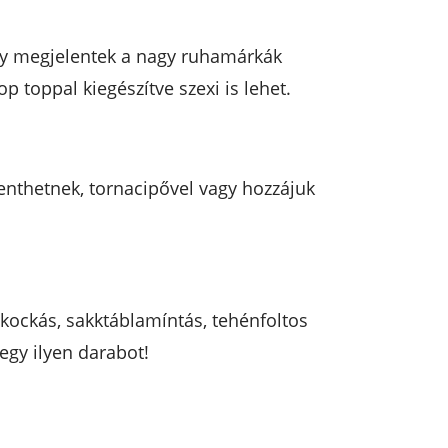
gy megjelentek a nagy ruhamárkák
op toppal kiegészítve szexi is lehet.
enthetnek, tornacipővel vagy hozzájuk
, kockás, sakktáblamíntás, tehénfoltos
egy ilyen darabot!