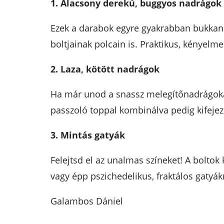
1. Alacsony derekú, buggyos nadrágok
Ezek a darabok egyre gyakrabban bukkan
boltjainak polcain is. Praktikus, kényelmes
2. Laza, kötött nadrágok
Ha már unod a snassz melegítőnadrágokat,
passzoló toppal kombinálva pedig kifejeze
3. Mintás gatyák
Felejtsd el az unalmas színeket! A boltok 
vagy épp pszichedelikus, fraktálos gatyák
Galambos Dániel