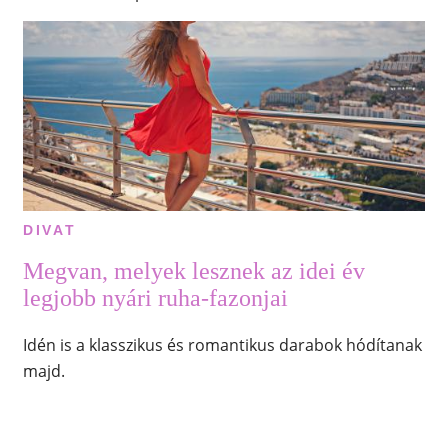
DIVAT
Megvan, melyek lesznek az idei év
legjobb nyári ruha-fazonjai
Idén is a klasszikus és romantikus darabok hódítanak
majd.