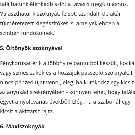
találhatunk élénkebb színt a tavaszi megújuláshoz.
Választhatunk szoknyát, felsőt, szandált, de akár
túlméretezett kiegészítőket is, amelyek ebben a
színben tündökölnek.
5. Öltönyök szoknyával
Fénykorukat érik a többnyire pamutból készült, kocká
vagy színes zakók és a hozzájuk passzoló szoknyák. 
nincs pénzed újat venni, elég, ha kutakodsz egy kicsit
az anyukád szekrényében - könnyen lehet, hogy talál
egyet a nyolcvanas évekből! Elég, ha a szabónál egy
kicsit alakíttatsz rajta.
6. Maxiszoknyák