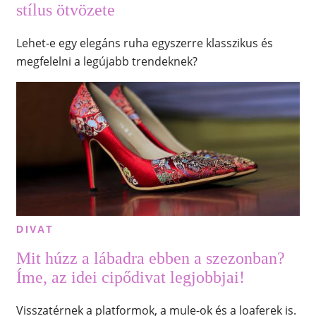
stílus ötvözete
Lehet-e egy elegáns ruha egyszerre klasszikus és
megfelelni a legújabb trendeknek?
DIVAT
Mit húzz a lábadra ebben a szezonban?
Íme, az idei cipődivat legjobbjai!
Visszatérnek a platformok, a mule-ok és a loaferek is.