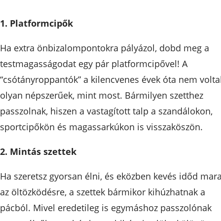
1. Platformcipők
Ha extra önbizalompontokra pályázol, dobd meg a
testmagasságodat egy pár platformcipővel! A
“csótányroppantók” a kilencvenes évek óta nem volta
olyan népszerűek, mint most. Bármilyen szetthez
passzolnak, hiszen a vastagított talp a szandálokon,
sportcipőkön és magassarkúkon is visszaköszön.
2. Mintás szettek
Ha szeretsz gyorsan élni, és eközben kevés időd mar
az öltözködésre, a szettek bármikor kihúzhatnak a
pácból. Mivel eredetileg is egymáshoz passzolónak