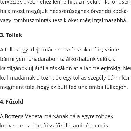
tervezték őket, nehéz lenne hibázni velük - különösen
ha a most megújult népszerűségnek örvendő kocka-
vagy rombuszminták teszik őket még izgalmasabbá.
3. Tollak
A tollak egy ideje már reneszánszukat élik, szinte
bármilyen ruhadarabon találkozhatunk velük, a
kardigánok ujjától a táskákon át a lábmelegítőkig. N
kell madárnak öltözni, de egy tollas szegély bármikor
megment tőle, hogy az outfited unalomba fulladjon.
4. Fűzöld
A Bottega Veneta márkának hála egyre többek
kedvence az üde, friss fűzöld, aminél nem is