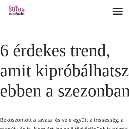
6 érdekes trend,
amit kipróbálhatsz
ebben a szezonba
Beköszöntött a tavasz, és vele együtt a frissesség, a
megújulás is. Nem árt, ha az öltözködésünk is tükrözi