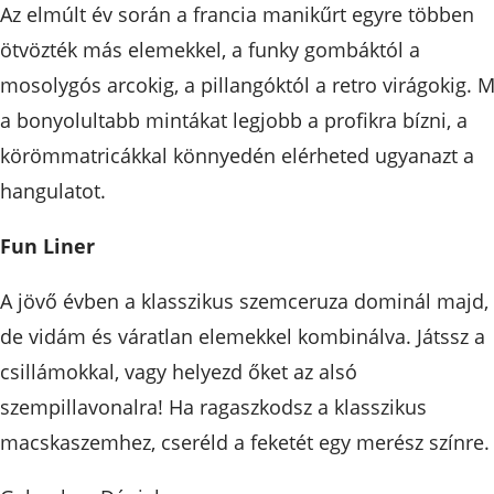
Az elmúlt év során a francia manikűrt egyre többen
ötvözték más elemekkel, a funky gombáktól a
mosolygós arcokig, a pillangóktól a retro virágokig. M
a bonyolultabb mintákat legjobb a profikra bízni, a
körömmatricákkal könnyedén elérheted ugyanazt a
hangulatot.
Fun Liner
A jövő évben a klasszikus szemceruza dominál majd,
de vidám és váratlan elemekkel kombinálva. Játssz a
csillámokkal, vagy helyezd őket az alsó
szempillavonalra! Ha ragaszkodsz a klasszikus
macskaszemhez, cseréld a feketét egy merész színre.