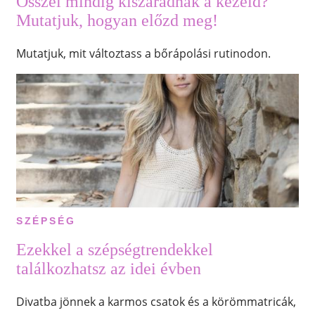
Ősszel mindig kiszáradnak a kezeid?
Mutatjuk, hogyan előzd meg!
Mutatjuk, mit változtass a bőrápolási rutinodon.
SZÉPSÉG
Ezekkel a szépségtrendekkel
találkozhatsz az idei évben
Divatba jönnek a karmos csatok és a körömmatricák,