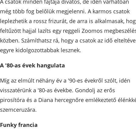
A csatok minden fajtája divatos, de idén várhatóan
még több fog belőlük megjelenni. A karmos csatok
leplezhetik a rossz frizurát, de arra is alkalmasak, hog
feltűzött hajjal lazíts egy reggeli Zoomos megbeszélé
közben. Számíthatsz rá, hogy a csatok az idő elteltéve
egyre kidolgozottabbak lesznek.
A '80-as évek hangulata
Míg az elmúlt néhány év a '90-es évekről szólt, idén
visszatérünk a '80-as évekbe. Gondolj az erős
pirosítóra és a Diana hercegnőre emlékeztető élénkk
szemceruzára.
Funky francia