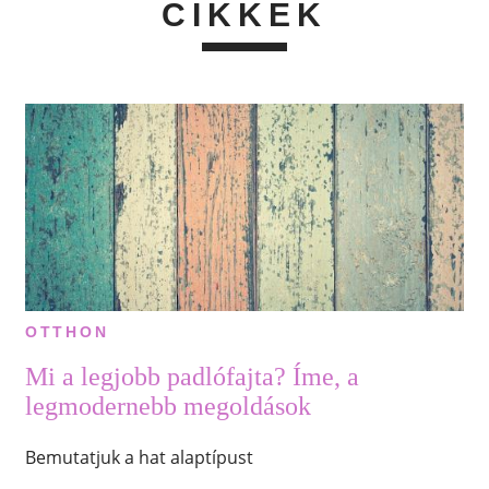
CIKKEK
OTTHON
Mi a legjobb padlófajta? Íme, a
legmodernebb megoldások
Bemutatjuk a hat alaptípust