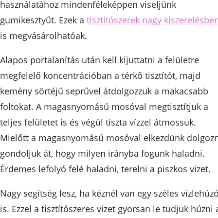
használatához mindenféleképpen viseljünk
gumikesztyűt. Ezek a
tisztítószerek nagy kiszerelésbe
is megvásárolhatóak.
Alapos portalanítás után kell kijuttatni a felületre
megfelelő koncentrációban a térkő tisztítót, majd
kemény sörtéjű seprűvel átdolgozzuk a makacsabb
foltokat. A magasnyomású mosóval megtisztítjuk a
teljes felületet is és végül tiszta vízzel átmossuk.
Mielőtt a magasnyomású mosóval elkezdünk dolgozn
gondoljuk át, hogy milyen irányba fogunk haladni.
Érdemes lefolyó felé haladni, terelni a piszkos vizet.
Nagy segítség lesz, ha kéznél van egy széles vízlehúz
is. Ezzel a tisztítószeres vizet gyorsan le tudjuk húzni 