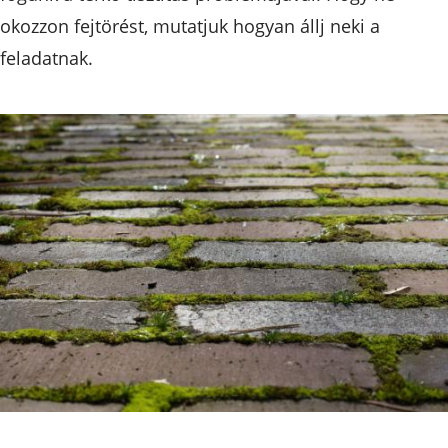
okozzon fejtörést, mutatjuk hogyan állj neki a
feladatnak.