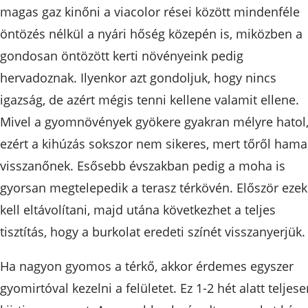
magas gaz kinőni a viacolor rései között mindenféle
öntözés nélkül a nyári hőség közepén is, miközben a
gondosan öntözött kerti növényeink pedig
hervadoznak. Ilyenkor azt gondoljuk, hogy nincs
igazság, de azért mégis tenni kellene valamit ellene.
Mivel a gyomnövények gyökere gyakran mélyre hatol
ezért a kihúzás sokszor nem sikeres, mert tőről hama
visszanőnek. Esősebb évszakban pedig a moha is
gyorsan megtelepedik a terasz térkövén. Először ezek
kell eltávolítani, majd utána következhet a teljes
tisztítás, hogy a burkolat eredeti színét visszanyerjük.
Ha nagyon gyomos a térkő, akkor érdemes egyszer
gyomirtóval kezelni a felületet. Ez 1-2 hét alatt teljes