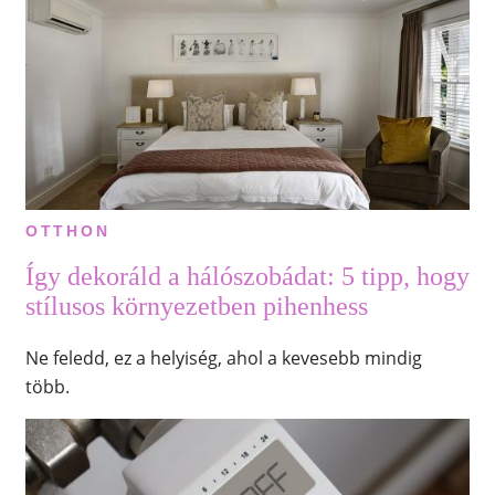
OTTHON
Így dekoráld a hálószobádat: 5 tipp, hogy
stílusos környezetben pihenhess
Ne feledd, ez a helyiség, ahol a kevesebb mindig
több.