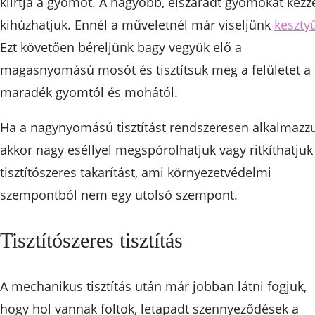
kiirtja a gyomot. A nagyobb, elszáradt gyomokat kézz
kihúzhatjuk. Ennél a műveletnél már viseljünk
keszty
Ezt követően béreljünk bagy vegyük elő a
magasnyomású mosót és tisztítsuk meg a felületet a
maradék gyomtól és mohától.
Ha a nagynyomású tisztítást rendszeresen alkalmazzu
akkor nagy eséllyel megspórolhatjuk vagy ritkíthatjuk
tisztítószeres takarítást, ami környezetvédelmi
szempontból nem egy utolsó szempont.
Tisztítószeres tisztítás
A mechanikus tisztítás után már jobban látni fogjuk,
hogy hol vannak foltok, letapadt szennyeződések a