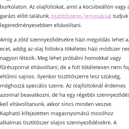
burkolaton. Az olajfoltokat, amit a kocsibeállón vagy 
garázs előtt találunk,
tisztítószeres lemosással
tudjuk
legeredményesebben eltávolítani.
Amíg a zöld szennyeződésekre házi megoldás lehet a
ecet, addig az olaj foltokra tökéletes házi módszer n
nagyon létezik. Meg lehet próbálni homokkal vagy
fűrészporral eltávolítani, de a folt tökéletesen nem fo
eltűnni sajnos. Ilyenkor tisztítószerre lesz szükség,
méghozzá speciális szerre. Az olajfoltoknál érdemes
azonnal beavatkozni, de ha egy régebbi szennyeződé
kell eltávolítanunk, akkor sincs minden veszve.
Kapható kifejezetten magasnyomású mosóhoz
alkalmas tisztítószer olajos szennyeződésekre. A