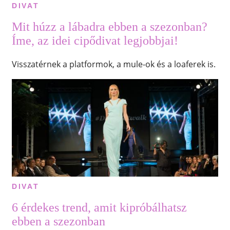
DIVAT
Mit húzz a lábadra ebben a szezonban?
Íme, az idei cipődivat legjobbjai!
Visszatérnek a platformok, a mule-ok és a loaferek is.
DIVAT
6 érdekes trend, amit kipróbálhatsz
ebben a szezonban