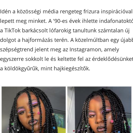
Idén a közösségi média rengeteg frizura inspirációval
lepett meg minket. A '90-es évek ihlette indafonatokt
a TikTok barkácsolt lófarokig tanultunk számtalan új
dolgot a hajformázás terén. A közelmúltban egy újab
szépségtrend jelent meg az Instagramon, amely
egyszerre sokkolt le és keltette fel az érdeklődésünket
a köldökgyűrűk, mint hajkiegészítők.