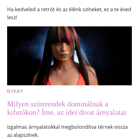
Ha kedveled a retrót és az élénk színeket, ez a te éved
lesz!
DIVAT
Milyen színtrendek dominálnak a
kifutókon? Íme, az idei divat árnyalatai
Izgalmas árnyalatokkal megbolondítva térnek vissza
az alapszínek.