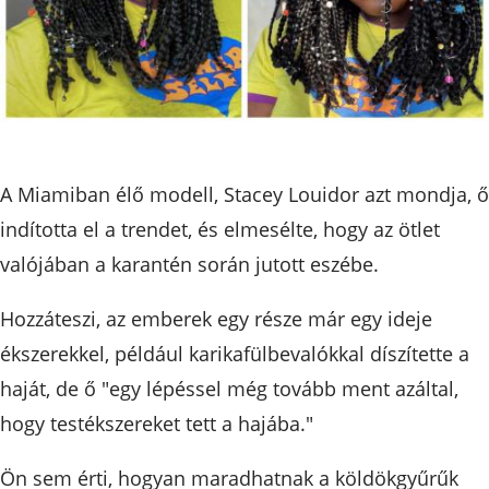
A Miamiban élő modell, Stacey Louidor azt mondja, ő
indította el a trendet, és elmesélte, hogy az ötlet
valójában a karantén során jutott eszébe.
Hozzáteszi, az emberek egy része már egy ideje
ékszerekkel, például karikafülbevalókkal díszítette a
haját, de ő "egy lépéssel még tovább ment azáltal,
hogy testékszereket tett a hajába."
Ön sem érti, hogyan maradhatnak a köldökgyűrűk