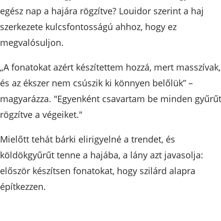
egész nap a hajára rögzítve? Louidor szerint a haj
szerkezete kulcsfontosságú ahhoz, hogy ez
megvalósuljon.
„A fonatokat azért készítettem hozzá, mert masszívak,
és az ékszer nem csúszik ki könnyen belőlük” –
magyarázza. "Egyenként csavartam be minden gyűrűt
rögzítve a végeiket."
Mielőtt tehát bárki elirigyelné a trendet, és
köldökgyűrűt tenne a hajába, a lány azt javasolja:
először készítsen fonatokat, hogy szilárd alapra
építkezzen.