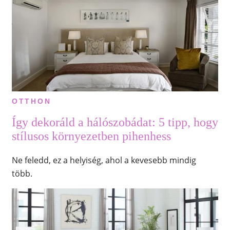
OTTHON
Így dekoráld a hálószobádat: 5 tipp, hogy
stílusos környezetben pihenhess
Ne feledd, ez a helyiség, ahol a kevesebb mindig
több.