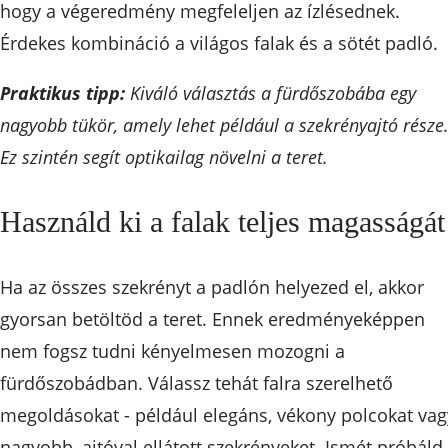
hogy a végeredmény megfeleljen az ízlésednek.
Érdekes kombináció a világos falak és a sötét padló.
Praktikus tipp:
Kiváló választás a fürdőszobába egy
nagyobb tükör, amely lehet például a szekrényajtó része
Ez szintén segít optikailag növelni a teret.
Használd ki a falak teljes magasságát
Ha az összes szekrényt a padlón helyezed el, akkor
gyorsan betöltöd a teret. Ennek eredményeképpen
nem fogsz tudni kényelmesen mozogni a
fürdőszobádban. Válassz tehát falra szerelhető
megoldásokat - például elegáns, vékony polcokat vag
nagyobb, ajtóval ellátott szekrényeket. Ismét próbáld