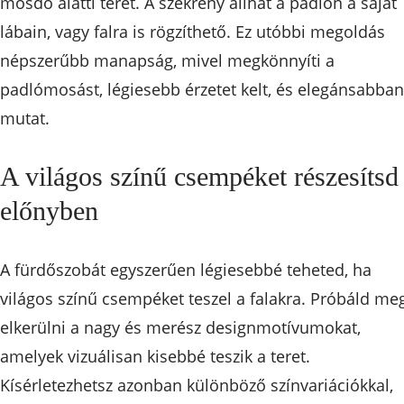
mosdó alatti teret. A szekrény állhat a padlón a saját
lábain, vagy falra is rögzíthető. Ez utóbbi megoldás
népszerűbb manapság, mivel megkönnyíti a
padlómosást, légiesebb érzetet kelt, és elegánsabban
mutat.
A világos színű csempéket részesítsd
előnyben
A fürdőszobát egyszerűen légiesebbé teheted, ha
világos színű csempéket teszel a falakra. Próbáld me
elkerülni a nagy és merész designmotívumokat,
amelyek vizuálisan kisebbé teszik a teret.
Kísérletezhetsz azonban különböző színvariációkkal,