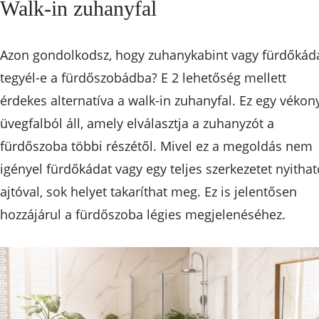
Walk-in zuhanyfal
Azon gondolkodsz, hogy zuhanykabint vagy fürdőkád
tegyél-e a fürdőszobádba? E 2 lehetőség mellett
érdekes alternatíva a walk-in zuhanyfal. Ez egy vékon
üvegfalból áll, amely elválasztja a zuhanyzót a
fürdőszoba többi részétől. Mivel ez a megoldás nem
igényel fürdőkádat vagy egy teljes szerkezetet nyithat
ajtóval, sok helyet takaríthat meg. Ez is jelentősen
hozzájárul a fürdőszoba légies megjelenéséhez.