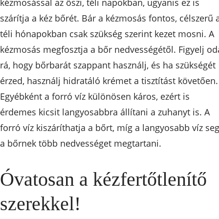
kézmosással az őszi, téli napokban, ugyanis ez is
szárítja a kéz bőrét. Bár a kézmosás fontos, célszerű 
téli hónapokban csak szükség szerint kezet mosni. A
kézmosás megfosztja a bőr nedvességétől. Figyelj od
rá, hogy bőrbarát szappant használj, és ha szükségét
érzed, használj hidratáló krémet a tisztítást követően.
Egyébként a forró víz különösen káros, ezért is
érdemes kicsit langyosabbra állítani a zuhanyt is. A
forró víz kiszáríthatja a bőrt, míg a langyosabb víz seg
a bőrnek több nedvességet megtartani.
Óvatosan a kézfertőtlenítő
szerekkel!