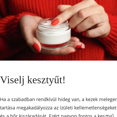
Viselj kesztyűt!
Ha a szabadban rendkívül hideg van, a kezek melege
tartása megakadályozza az ízületi kellemetlenségeket
és a bőr kiszáradását. Ezért nagyon fontos a kesztyű