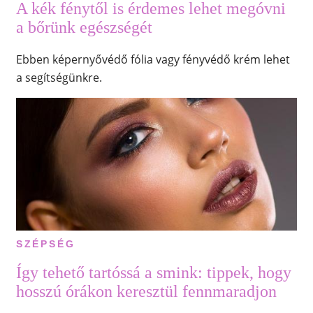
A kék fénytől is érdemes lehet megóvni
a bőrünk egészségét
Ebben képernyővédő fólia vagy fényvédő krém lehet
a segítségünkre.
SZÉPSÉG
Így tehető tartóssá a smink: tippek, hogy
hosszú órákon keresztül fennmaradjon