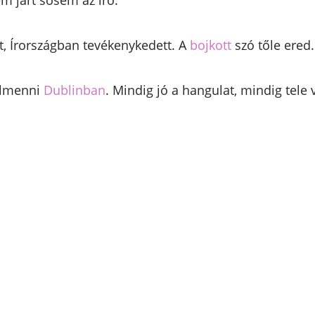
m járt sosem az író.
t, Írországban tevékenykedett. A
bojkott
szó tőle ered.
elmenni
Dublinban
. Mindig jó a hangulat, mindig tele 