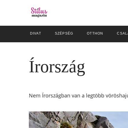
DIVAT
SZÉPSÉG
OTTHON
CSAL
Írország
Nem Írországban van a legtöbb vöröshaj