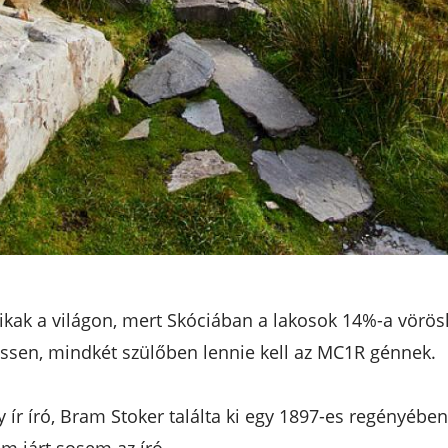
ikak a világon, mert Skóciában a lakosok 14%-a vörös
essen, mindkét szülőben lennie kell az MC1R génnek.
ír író, Bram Stoker találta ki egy 1897-es regényében