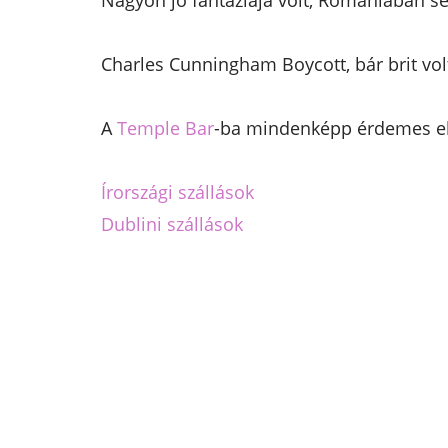
Nagyon jó fantáziája volt, Romániában se
Charles Cunningham Boycott, bár brit vol
A
Temple Bar
-ba mindenképp érdemes 
Írországi szállások
Dublini szállások