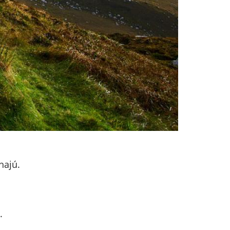
hajú.
.