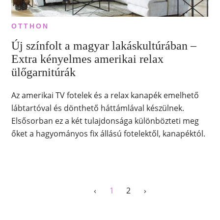
OTTHON
Új színfolt a magyar lakáskultúrában –
Extra kényelmes amerikai relax
ülőgarnitúrák
Az amerikai TV fotelek és a relax kanapék emelhető
lábtartóval és dönthető háttámlával készülnek.
Elsősorban ez a két tulajdonsága különbözteti meg
őket a hagyományos fix állású fotelektől, kanapéktól.
‹
1
2
›